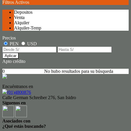
Filtros Activos
Depositos
Venta
Alquiler
Alquiler-Temp
Precios
PEN
USD
Aplicar
Apto crédito
0
No hubo resultados para su búsqueda
Encuéntranos en
(01)4800876
Calle German Schreiber 276, San Isidro
Síguenos en
Asociados con
¿Qué estás buscando?