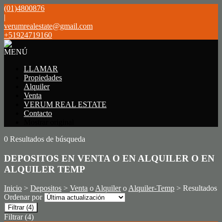
(01)4800876
|
verumrealestate@gmail.com
+51924719160
MENÚ
LLAMAR
Propiedades
Alquiler
Venta
VERUM REAL ESTATE
Contacto
Mostrar original
0 Resultados de búsqueda
DEPOSITOS EN VENTA O EN ALQUILER O EN
ALQUILER TEMP
Inicio
>
Depositos
>
Venta
o
Alquiler
o
Alquiler-Temp
> Resultados
Ordenar por
Filtrar
(4)
Filtrar
(4)