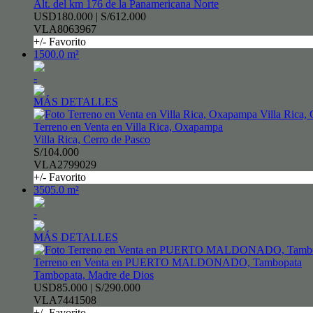
Alt. del km 176 de la Panamericana Norte
USD180.000 | S/612.000
VLA8063967
+/- Favorito
1500.0 m²
-
MÁS DETALLES
Terreno en Venta en Villa Rica, Oxapampa
Villa Rica, Cerro de Pasco
S/104.000
VLA2799029
+/- Favorito
3505.0 m²
-
MÁS DETALLES
Terreno en Venta en PUERTO MALDONADO, Tambopata
Tambopata, Madre de Dios
USD85.000 | S/290.000
VLA7441508
+/- Favorito