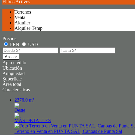
Filtros Activos
Terrenos
Venta
Alquiler
Alquiler-Temp
Precios
PEN
USD
Aplicar
Apto crédito
Ubicación
Antigüedad
Superficie
Área total
Características
2376.0 m²
Oeste
MÁS DETALLES
Terreno en Venta en PUNTA SAL, Canoas de Punta Sal