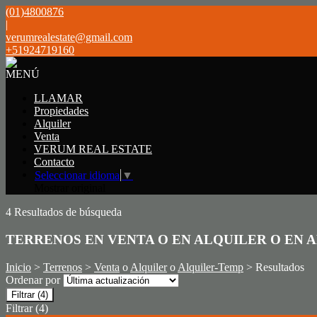
(01)4800876
|
verumrealestate@gmail.com
+51924719160
MENÚ
LLAMAR
Propiedades
Alquiler
Venta
VERUM REAL ESTATE
Contacto
Seleccionar idioma
▼
Mostrar original
4 Resultados de búsqueda
TERRENOS EN VENTA O EN ALQUILER O EN 
Inicio
>
Terrenos
>
Venta
o
Alquiler
o
Alquiler-Temp
> Resultados
Ordenar por
Filtrar
(4)
Filtrar
(4)