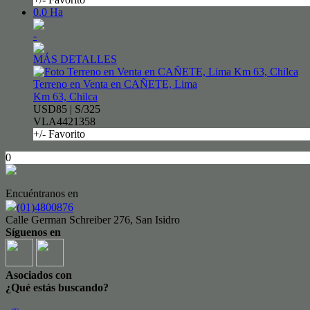
0.0 Ha
-
MÁS DETALLES
Terreno en Venta en CAÑETE, Lima
Km 63, Chilca
USD85 | S/325
VLA4421358
+/- Favorito
0
Encuéntranos en
(01)4800876
Calle German Schreiber 276, San Isidro
Síguenos en
Asociados con
¿Qué estás buscando?