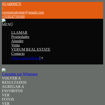
(01)4800876
|
verumrealestate@gmail.com
+51924719160
MENÚ
LLAMAR
Propiedades
Alquiler
Venta
VERUM REAL ESTATE
Contacto
Seleccionar idioma
▼
Mostrar original
Consultar por Whatsapp
VOLVER A
RESULTADOS
AGREGAR A
FAVORITOS
VER
FOTOS
VER