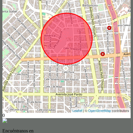
Leaflet
| ©
OpenStreetMap
contributors
0
Encuéntranos en