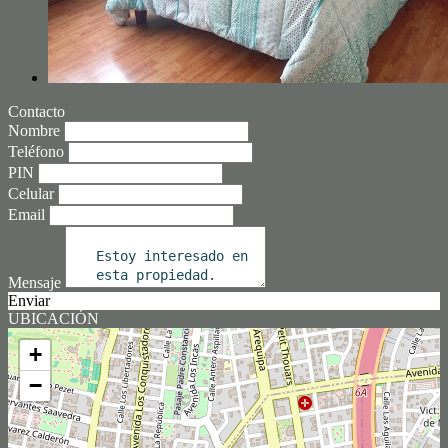
Contacto
Nombre
Teléfono
PIN
Celular
Email
Mensaje
Enviar
UBICACIÓN
+
−