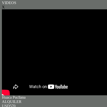
VIDEOS
X
Huaca Pucllana
ALQUILER
USD570