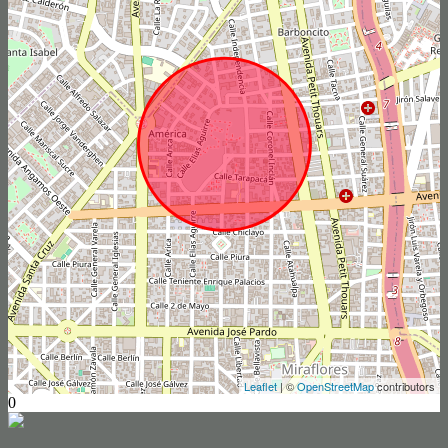
Leaflet
| ©
OpenStreetMap
contributors
0