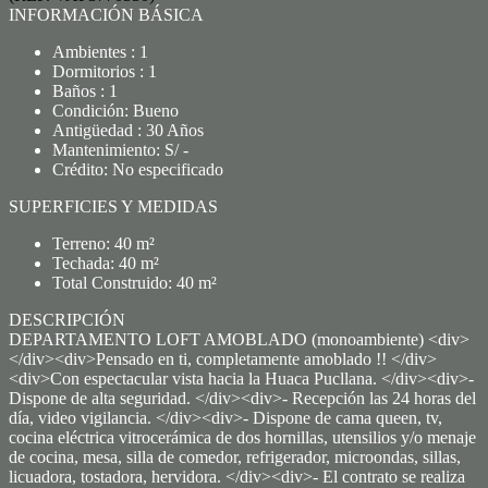
INFORMACIÓN BÁSICA
Ambientes : 1
Dormitorios : 1
Baños : 1
Condición: Bueno
Antigüedad : 30 Años
Mantenimiento: S/ -
Crédito: No especificado
SUPERFICIES Y MEDIDAS
Terreno: 40 m²
Techada: 40 m²
Total Construido: 40 m²
DESCRIPCIÓN
DEPARTAMENTO LOFT AMOBLADO (monoambiente) <div>
</div><div>Pensado en ti, completamente amoblado !! </div>
<div>Con espectacular vista hacia la Huaca Pucllana. </div><div>-
Dispone de alta seguridad. </div><div>- Recepción las 24 horas del
día, video vigilancia. </div><div>- Dispone de cama queen, tv,
cocina eléctrica vitrocerámica de dos hornillas, utensilios y/o menaje
de cocina, mesa, silla de comedor, refrigerador, microondas, sillas,
licuadora, tostadora, hervidora. </div><div>- El contrato se realiza