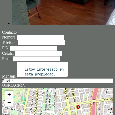
Contacto
Nombre
Teléfono
PIN
Celular
Email
Mensaje
Enviar
UBICACIÓN
+
−