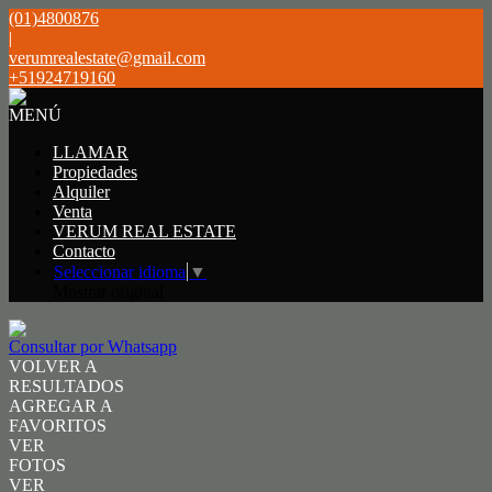
(01)4800876
|
verumrealestate@gmail.com
+51924719160
MENÚ
LLAMAR
Propiedades
Alquiler
Venta
VERUM REAL ESTATE
Contacto
Seleccionar idioma
▼
Mostrar original
Consultar por Whatsapp
VOLVER A
RESULTADOS
AGREGAR A
FAVORITOS
VER
FOTOS
VER