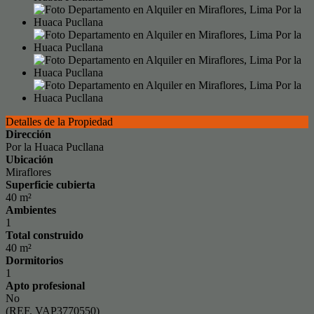
Detalles de la Propiedad
Dirección
Por la Huaca Pucllana
Ubicación
Miraflores
Superficie cubierta
40 m²
Ambientes
1
Total construido
40 m²
Dormitorios
1
Apto profesional
No
(REF. VAP3770550)