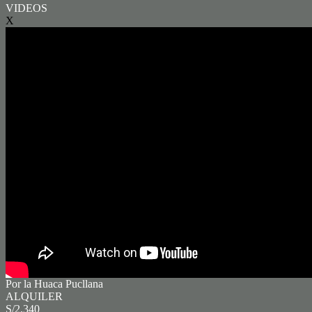
VIDEOS
X
Por la Huaca Pucllana
ALQUILER
S/2.340