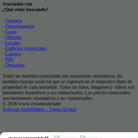
Asociados con
¿Qué estás buscando?
·
Terrenos
·
Departamentos
·
Casas
·
Oficinas
·
Locales
·
Edificios comerciales
·
Garages
·
PHs
·
Depositos
Todas las medidas enunciadas son meramente orientativas, las
medidas exactas serán las que se expresen en el respectivo título de
propiedad de cada inmueble. Todas las fotos, imagenes y videos son
meramente ilustrativos y no contractuales. Los precios enunciados
son meramente orientativos y no contractuales.
© 2026 www.verumrealestate.
Software Inmobiliario - Tokko Broker