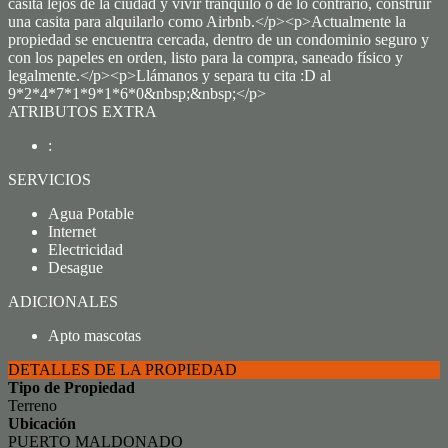
casita lejos de la ciudad y vivir tranquilo o de lo contrario, construir
una casita para alquilarlo como Airbnb.</p><p>Actualmente la
propiedad se encuentra cercada, dentro de un condominio seguro y
con los papeles en orden, listo para la compra, saneado físico y
legalmente.</p><p>Llámanos y separa tu cita :D al
9*2*4*7*1*9*1*6*0&nbsp;&nbsp;</p>
ATRIBUTOS EXTRA
:
SERVICIOS
Agua Potable
Internet
Electricidad
Desague
ADICIONALES
Apto mascotas
DETALLES DE LA PROPIEDAD
Tipo de Propiedad
Terreno
Ubicación
PUERTO MALDONADO