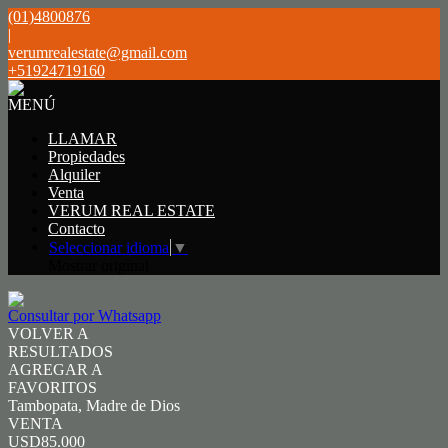
(01)4800876
|
verumrealestate@gmail.com
+51924719160
MENÚ
LLAMAR
Propiedades
Alquiler
Venta
VERUM REAL ESTATE
Contacto
Seleccionar idioma
▼
Mostrar original
Consultar por Whatsapp
VOLVER A
RESULTADOS
AGREGAR A
FAVORITOS
Tambopata, Madre de Dios
VENTA
USD85.000