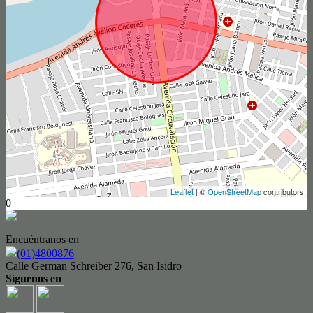
Leaflet
| ©
OpenStreetMap
contributors
0
Encuéntranos en
(01)4800876
Calle German Schreiber 276, San Isidro
Síguenos en