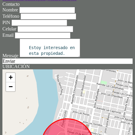
Contacto
Nombre
Teléfono
PIN
Celular
Email
Mensaje
Enviar
UBICACIÓN
+
−