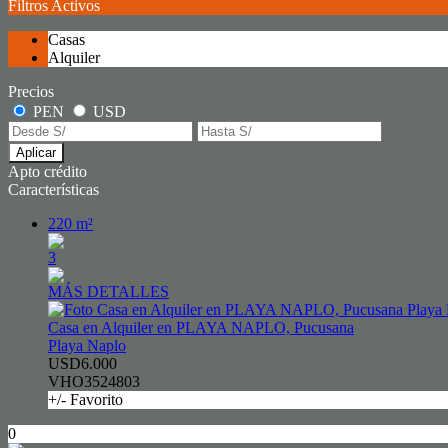
Filtros Activos
Casas
Alquiler
Precios
PEN
USD
Aplicar
Apto crédito
Características
220 m²
3
MÁS DETALLES
Casa en Alquiler en PLAYA NAPLO, Pucusana
Playa Naplo
USD6.000
VHO3524803
+/- Favorito
0