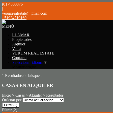
(01)4800876
|
verumrealestate@gmail.com
+51924719160
MENÚ
LLAMAR
Propiedades
Alquiler
Venta
VERUM REAL ESTATE
Contacto
Seleccionar idioma
▼
Mostrar original
1 Resultados de búsqueda
CASAS EN ALQUILER
Inicio
>
Casas
>
Alquiler
> Resultados
Ordenar por
Filtrar
(2)
Filtrar
(2)