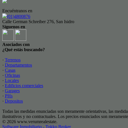
Encuéntranos en
(01)4800876
Calle German Schreiber 276, San Isidro
Síguenos en
Asociados con
¿Qué estás buscando?
·
Terrenos
·
Departamentos
·
Casas
·
Oficinas
·
Locales
·
Edificios comerciales
·
Garages
·
PHs
·
Depositos
Todas las medidas enunciadas son meramente orientativas, las medidas
ilustrativos y no contractuales. Los precios enunciados son meramente 
© 2026 www.verumrealestate.
Software Inmobiliario - Tokko Broker