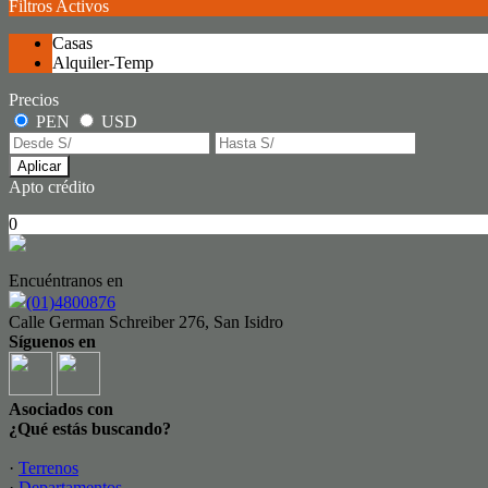
Filtros Activos
Casas
Alquiler-Temp
Precios
PEN
USD
Aplicar
Apto crédito
0
Encuéntranos en
(01)4800876
Calle German Schreiber 276, San Isidro
Síguenos en
Asociados con
¿Qué estás buscando?
·
Terrenos
·
Departamentos