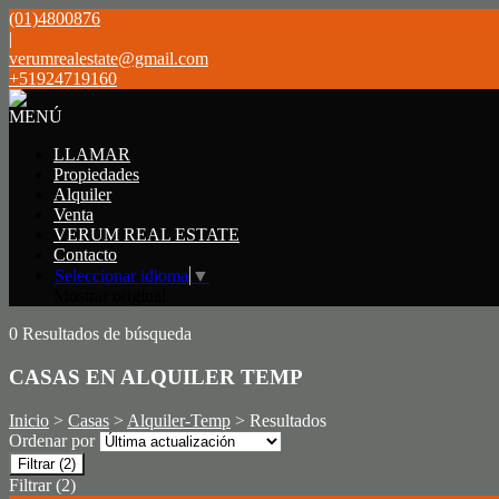
(01)4800876
|
verumrealestate@gmail.com
+51924719160
MENÚ
LLAMAR
Propiedades
Alquiler
Venta
VERUM REAL ESTATE
Contacto
Seleccionar idioma
▼
Mostrar original
0 Resultados de búsqueda
CASAS EN ALQUILER TEMP
Inicio
>
Casas
>
Alquiler-Temp
> Resultados
Ordenar por
Filtrar
(2)
Filtrar
(2)