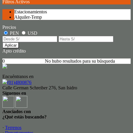
Filtros Activos
Estacionamientos
Alquiler-Temp
Precios
PEN
USD
Aplicar
Apto crédito
0
No hubo resultados para su búsqueda
Encuéntranos en
(01)4800876
Calle German Schreiber 276, San Isidro
Síguenos en
Asociados con
¿Qué estás buscando?
·
Terrenos
·
Departamentos