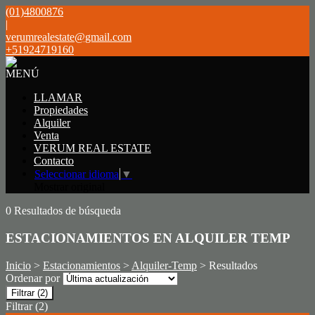
(01)4800876
|
verumrealestate@gmail.com
+51924719160
MENÚ
LLAMAR
Propiedades
Alquiler
Venta
VERUM REAL ESTATE
Contacto
Seleccionar idioma
▼
Mostrar original
0 Resultados de búsqueda
ESTACIONAMIENTOS EN ALQUILER TEMP
Inicio
>
Estacionamientos
>
Alquiler-Temp
> Resultados
Ordenar por
Filtrar
(2)
Filtrar
(2)