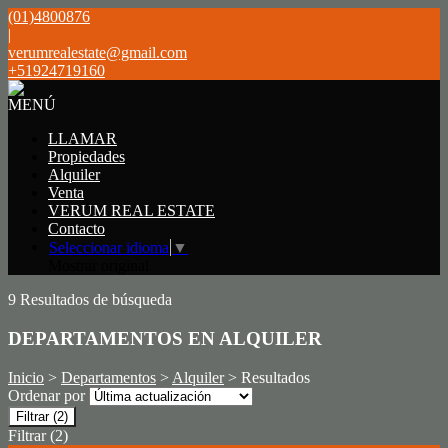
(01)4800876
|
verumrealestate@gmail.com
+51924719160
MENÚ
LLAMAR
Propiedades
Alquiler
Venta
VERUM REAL ESTATE
Contacto
Seleccionar idioma
▼
Mostrar original
9 Resultados de búsqueda
DEPARTAMENTOS EN ALQUILER
Inicio
>
Departamentos
>
Alquiler
> Resultados
Ordenar por
Filtrar
(2)
Filtrar
(2)