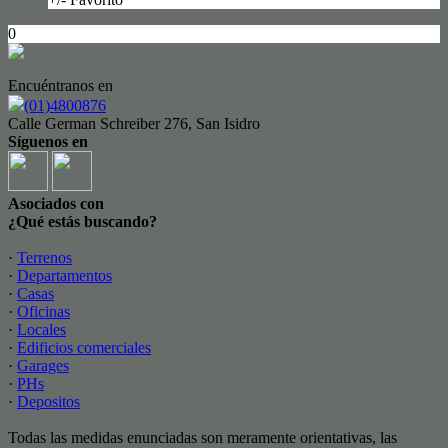
0
Encuéntranos en
(01)4800876
Calle German Schreiber 276, San Isidro
Síguenos en
Asociados con
¿Qué estás buscando?
·
Terrenos
·
Departamentos
·
Casas
·
Oficinas
·
Locales
·
Edificios comerciales
·
Garages
·
PHs
·
Depositos
Todas las medidas enunciadas son meramente orientativas, las